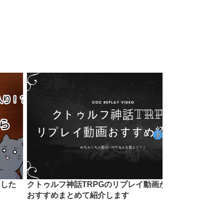
クトゥルフ神話TRPGのリプレイ動画が面白い！
卒論でS評
おすすめまとめて紹介します
た6つの工