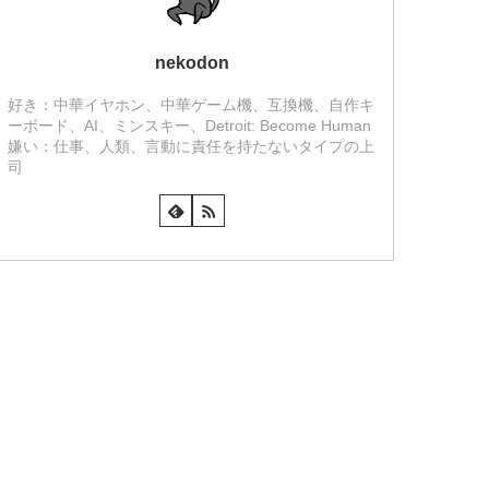
nekodon
好き：中華イヤホン、中華ゲーム機、互換機、自作キ
ーボード、AI、ミンスキー、Detroit: Become Human
嫌い：仕事、人類、言動に責任を持たないタイプの上
司