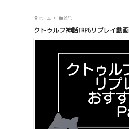
ホーム
雑記
クトゥルフ神話TRPGリプレイ動