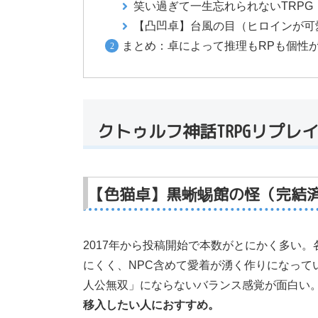
笑い過ぎて一生忘れられないTRP
【凸凹卓】台風の目（ヒロインが可
まとめ：卓によって推理もRPも個性
クトゥルフ神話TRPGリプレ
【色猫卓】黒蜥蜴館の怪（完結
2017年から投稿開始で本数がとにかく多い
にくく、NPC含めて愛着が湧く作りになって
人公無双」にならないバランス感覚が面白い
移入したい人におすすめ。