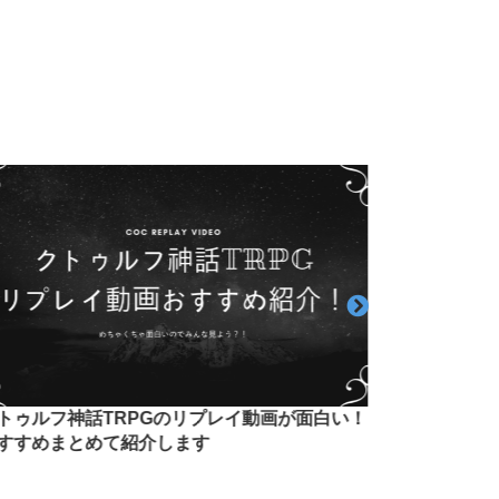
ゥルフ神話TRPGのリプレイ動画が面白い！
卒論でS評価を獲
すめまとめて紹介します
た6つの工夫【今