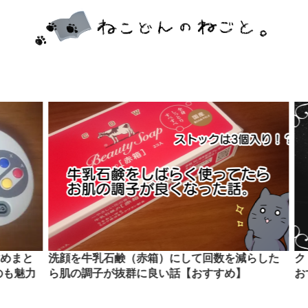
まと
洗顔を牛乳石鹸（赤箱）にして回数を減らした
クト
魅力
ら肌の調子が抜群に良い話【おすすめ】
おす