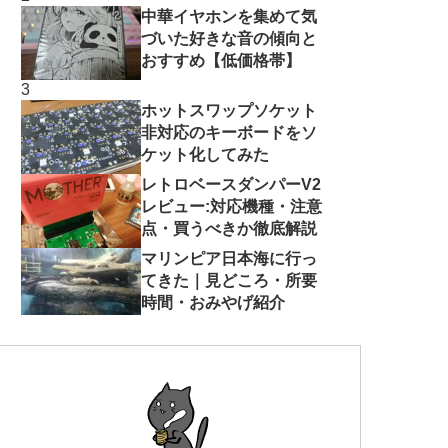
中華イヤホンを集めて気
づいた好きな音の傾向と
おすすめ【低価格帯】
ホットスワップソケット
非対応のキーボードをソ
ケット化してみた
レトロベースダンパーV2
レビュー:対応機種・注意
点・買うべきか徹底解説
マリンピア日本海に行っ
てきた｜見どころ・所要
時間・おみやげ紹介