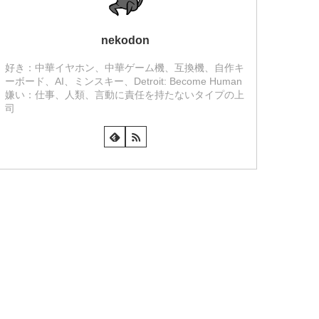
nekodon
好き：中華イヤホン、中華ゲーム機、互換機、自作キ
ーボード、AI、ミンスキー、Detroit: Become Human
嫌い：仕事、人類、言動に責任を持たないタイプの上
司